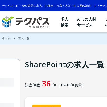
テクパス｜IT・Web業界の求人、お仕事｜東京・大阪・名古屋の派遣、フリーラ
求人
ATSの人材
検索
サービス
ホーム
求人一覧
SharePointの求人一覧 (
36
該当件数
件（
1
〜
10
件表示）