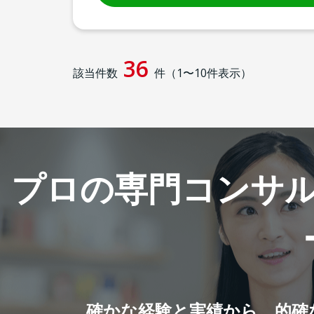
36
該当件数
件（
1
〜
10
件表示）
プロの専門コンサ
確かな経験と実績から、的確