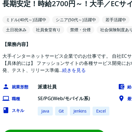
長期安定！時給2700円～！大手／EC
ミドル(40代～)活躍中
シニア(50代～)活躍中
若手活躍中
土日祝休み
社員食堂有り
禁煙・分煙
社会保険制度あ
【業務内容】
大手インターネットサービス企業でのお仕事です。 自社EC
【具体的には】 ファッションサイトの各種サービス開発にお
発、テスト、リリース準備
…
続きを見る
派遣社員
就業形態
給
SE/PG(Web/モバイル系)
職種
最
スキル
Java
Git
Jenkins
Excel