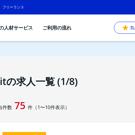
遣、フリーランス
Sの人材サービス
ご利用の流れ
気
itの求人一覧 (1/8)
75
当件数
件（
1
〜
10
件表示）