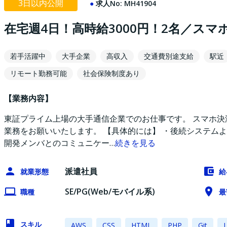
3日以内公開
求人No:
MH41904
在宅週4日！高時給3000円！2名／ス
若手活躍中
大手企業
高収入
交通費別途支給
駅近
リモート勤務可能
社会保険制度あり
【業務内容】
東証プライム上場の大手通信企業でのお仕事です。 スマホ
業務をお願いいたします。 【具体的には】 ・後続システムよ
開発メンバとのコミュニケー
…
続きを見る
派遣社員
就業形態
給
SE/PG(Web/モバイル系)
職種
最
スキル
AWS
CSS
HTML
PHP
Git
L