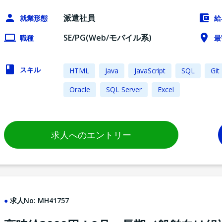
派遣社員
就業形態
給
SE/PG(Web/モバイル系)
職種
最
スキル
HTML
Java
JavaScript
SQL
Git
Oracle
SQL Server
Excel
求人へのエントリー
求人No:
MH41757