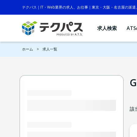
テクパス｜IT・Web業界の求人、お仕事｜東京・大阪・名古屋の派
求人検索
AT
ホーム
求人一覧
G
該