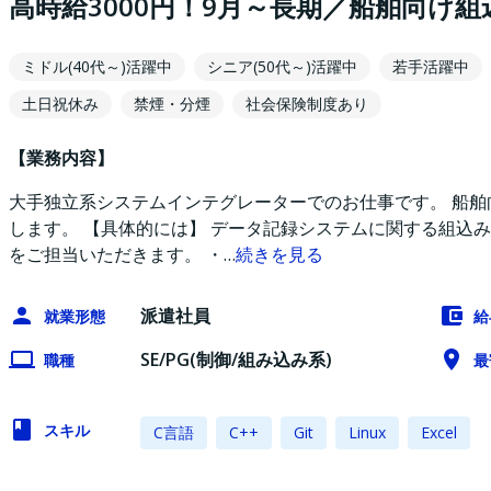
高時給3000円！9月～長期／船舶向け
ミドル(40代～)活躍中
シニア(50代～)活躍中
若手活躍中
土日祝休み
禁煙・分煙
社会保険制度あり
【業務内容】
大手独立系システムインテグレーターでのお仕事です。 船
します。 【具体的には】 データ記録システムに関する組込
をご担当いただきます。 ・
…
続きを見る
派遣社員
就業形態
給
SE/PG(制御/組み込み系)
職種
最
スキル
C言語
C++
Git
Linux
Excel