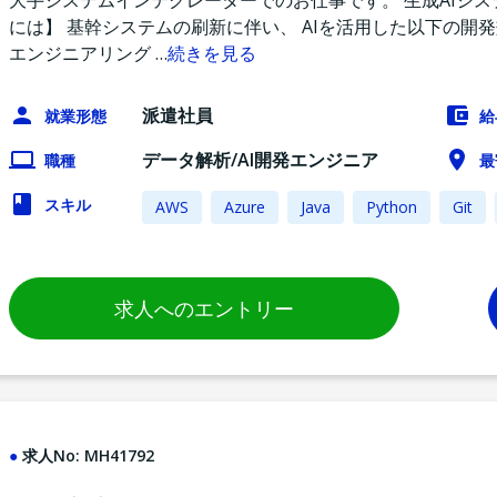
大手システムインテグレーターでのお仕事です。 生成AIシ
には】 基幹システムの刷新に伴い、 AIを活用した以下の開
エンジニアリング
…
続きを見る
派遣社員
就業形態
給
データ解析/AI開発エンジニア
職種
最
スキル
AWS
Azure
Java
Python
Git
求人へのエントリー
求人No:
MH41792