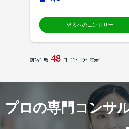
求人へのエントリー
48
該当件数
件（
1
〜
10
件表示）
プロの専門コンサ