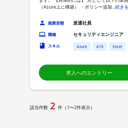
ます。 【具体的には】 SEとして以下の
（Azure上に構築） ・ポリシー追加
…
続き
派遣社員
就業形態
セキュリティエンジニア
職種
スキル
Azure
A10
Excel
求人へのエントリー
2
該当件数
件（
1
〜
2
件表示）