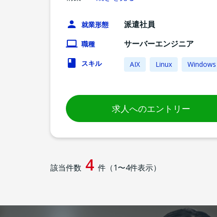
派遣社員
就業形態
サーバーエンジニア
職種
スキル
AIX
Linux
Windows 
求人へのエントリー
4
該当件数
件（
1
〜
4
件表示）