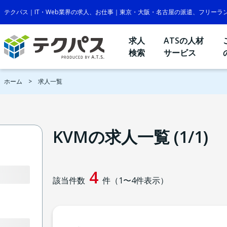
テクパス｜IT・Web業界の求人、お仕事｜東京・大阪・名古屋の派遣、フリーラ
求人
ATSの人材
検索
サービス
ホーム
求人一覧
KVMの求人一覧 (1/1)
4
該当件数
件（
1
〜
4
件表示）