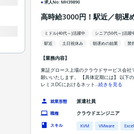
求人No:
MH39890
高時給3000円！駅近／朝遅
ミドル(40代～)活躍中
シニア(50代～)活躍
駅近
土日祝休み
朝遅めの始業
禁
【業務内容】
東証グロース上場のクラウドサービス会社で
願いいたします。 【具体定期には】 以下
レミスDCにおけるネット
…
続きを見る
派遣社員
就業形態
クラウドエンジニア
職種
スキル
KVM
VMware
Excel