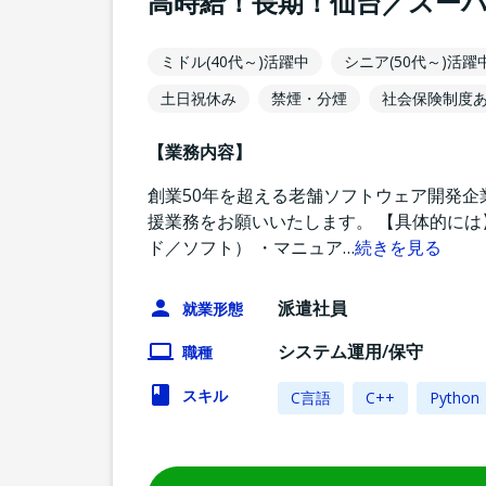
高時給！長期！仙台／スー
ミドル(40代～)活躍中
シニア(50代～)活躍
土日祝休み
禁煙・分煙
社会保険制度
【業務内容】
創業50年を超える老舗ソフトウェア開発企
援業務をお願いいたします。 【具体的には
ド／ソフト） ・マニュア
…
続きを見る
派遣社員
就業形態
システム運用/保守
職種
スキル
C言語
C++
Python