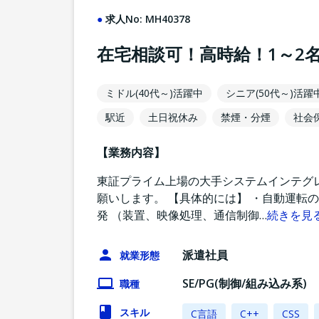
求人No:
MH40378
在宅相談可！高時給！1～2
ミドル(40代～)活躍中
シニア(50代～)活躍
駅近
土日祝休み
禁煙・分煙
社会
【業務内容】
東証プライム上場の大手システムインテグ
願いします。 【具体的には】 ・自動運転
発 （装置、映像処理、通信制御
…
続きを見
派遣社員
就業形態
SE/PG(制御/組み込み系)
職種
スキル
C言語
C++
CSS