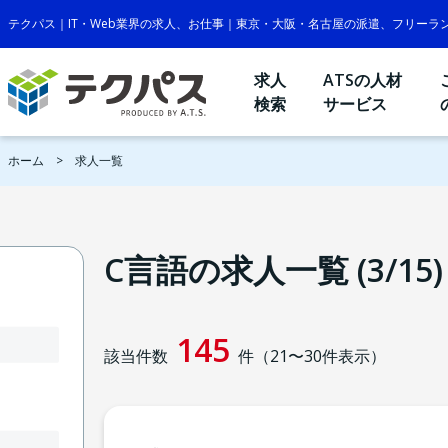
テクパス｜IT・Web業界の求人、お仕事｜東京・大阪・名古屋の派遣、フリーラ
求人
ATSの人材
検索
サービス
ホーム
求人一覧
C言語の求人一覧 (3/15)
145
該当件数
件（
21
〜
30
件表示）