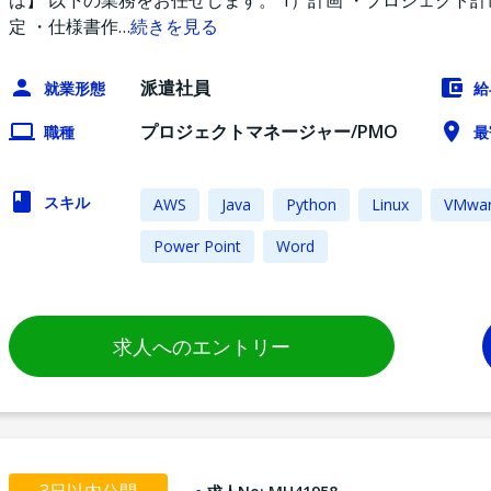
は】 以下の業務をお任せします。 1）計画 ・プロジェクト計
定 ・仕様書作
…
続きを見る
派遣社員
就業形態
給
プロジェクトマネージャー/PMO
職種
最
スキル
AWS
Java
Python
Linux
VMwa
Power Point
Word
求人へのエントリー