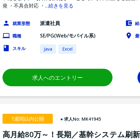
発 ・不具合対応 ・
…
続きを見る
派遣社員
就業形態
給
SE/PG(Web/モバイル系)
職種
最
スキル
Java
Excel
求人へのエントリー
1週間以内公開
求人No:
MK41945
高月給80万～！長期／基幹システム刷新