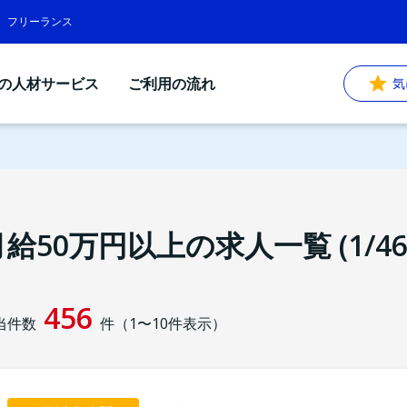
遣、フリーランス
Sの人材サービス
ご利用の流れ
気
月給50万円以上の求人一覧 (1/46
456
当件数
件（
1
〜
10
件表示）