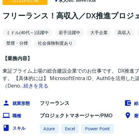
3日以内公開
求人No:
MH41958
フリーランス！高収入／DX推進プロジェ
ミドル(40代～)活躍中
若手活躍中
大手企業
高収入
禁煙・分煙
社会保険制度あり
【業務内容】
東証プライム上場の総合建設企業でのお仕事です。 DX推進
す。 【具体的には】 MicrosoftEntra ID、Auth0
（Deno
…
続きを見る
フリーランス
就業形態
給
プロジェクトマネージャー/PMO
職種
最
スキル
Azure
Excel
Power Point