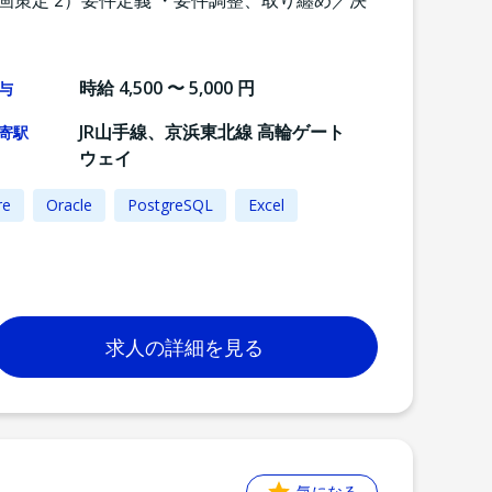
画策定 2）要件定義 ・要件調整、取り纏め／決
時給 4,500 〜 5,000 円
与
JR山手線、京浜東北線 高輪ゲート
寄駅
ウェイ
re
Oracle
PostgreSQL
Excel
求人の詳細を見る
気になる