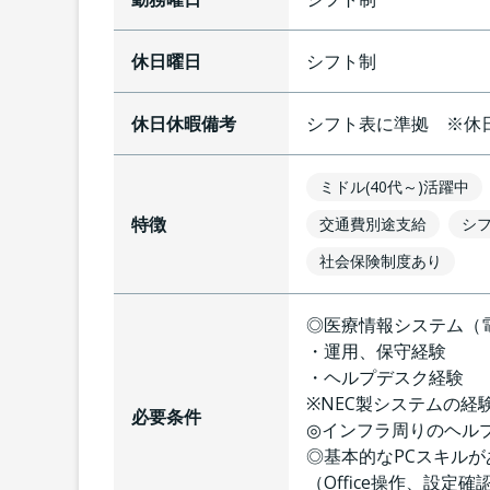
休日曜日
シフト制
休日休暇備考
シフト表に準拠 ※休
ミドル(40代～)活躍中
特徴
交通費別途支給
シ
社会保険制度あり
◎医療情報システム（
・運用、保守経験
・ヘルプデスク経験
※NEC製システムの経
必要条件
◎インフラ周りのヘル
◎基本的なPCスキルが
（Office操作、設定