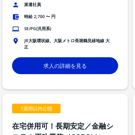
派遣社員
時給 2,700 〜 円
SE/PG(汎用系)
JR大阪環状線、大阪メトロ長堀鶴見緑地線 大
正
求人の詳細を見る
1週間以内公開
在宅併用可！長期安定／金融シ