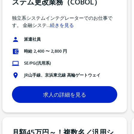
ステム更改業務（COBOL）
独立系システムインテグレーターでのお仕事で
す。 金融システ
…
続きを見る
派遣社員
時給 2,400 〜 2,800 円
SE/PG(汎用系)
JR山手線、京浜東北線 高輪ゲートウェイ
求人の詳細を見る
月額45万円～！複数名／汎用シ