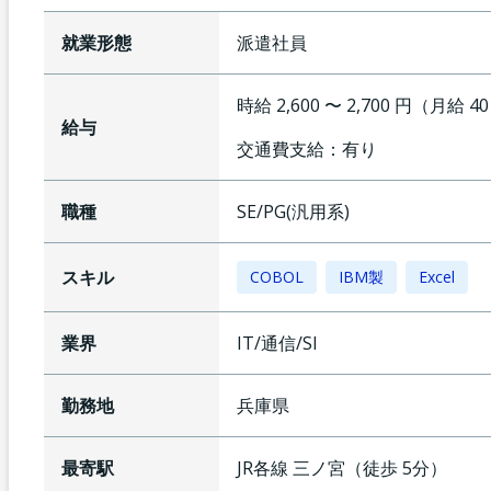
就業形態
派遣社員
時給 2,600 〜 2,700 円（月給 4
給与
交通費支給：
有り
職種
SE/PG(汎用系)
スキル
COBOL
IBM製
Excel
業界
IT/通信/SI
勤務地
兵庫県
最寄駅
JR各線
三ノ宮
（
徒歩
5
分）