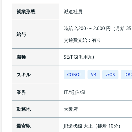
就業形態
派遣社員
時給 2,200 〜 2,600 円（月給 3
給与
交通費支給：
有り
職種
SE/PG(汎用系)
スキル
COBOL
VB
z/OS
DB
業界
IT/通信/SI
勤務地
大阪府
最寄駅
JR環状線
大正
（
徒歩
10
分）