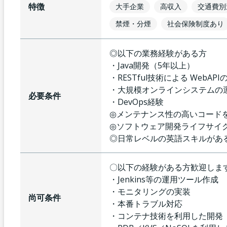
特徴
大手企業
高収入
交通費別
禁煙・分煙
社会保険制度あり
◎以下の業務経験がある方
・Java開発（5年以上）
・RESTful技術による WebAPI
・大規模オンラインシステムの
必要条件
・DevOps経験
◎メンテナンス性の高いコード
◎ソフトウェア開発ライフサイ
◎日常レベルの英語スキルがある方
〇以下の経験がある方歓迎しま
・Jenkins等の運用ツール作成
・モニタリングの実装
尚可条件
・本番トラブル対応
・コンテナ技術を利用した開発（D