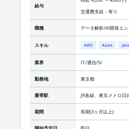
時給 4,200 〜 4,800 
給与
交通費支給：
有り
職種
データ解析/AI開発エ
スキル
AWS
Azure
Jav
業界
IT/通信/SI
勤務地
東京都
最寄駅
JR各線、東京メトロ日
期間
長期(3ヶ月以上)
開始予定日
即日