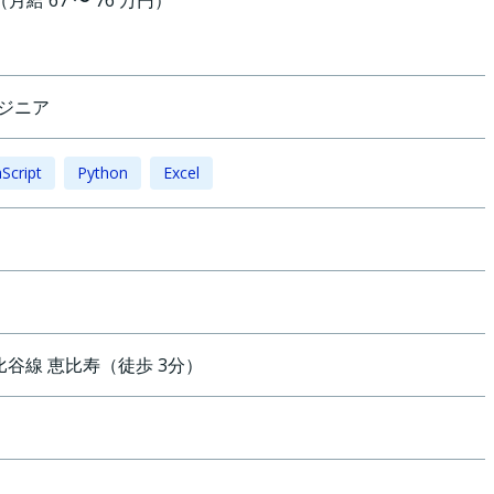
円（月給 67 〜 76 万円）
ンジニア
aScript
Python
Excel
比谷線
恵比寿
（
徒歩
3
分）