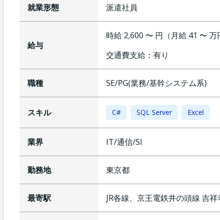
就業形態
派遣社員
時給 2,600 〜 円（月給 41 〜 
給与
交通費支給：
有り
職種
SE/PG(業務/基幹システム系)
スキル
C#
SQL Server
Excel
業界
IT/通信/SI
勤務地
東京都
最寄駅
JR各線、京王電鉄井の頭線
吉祥