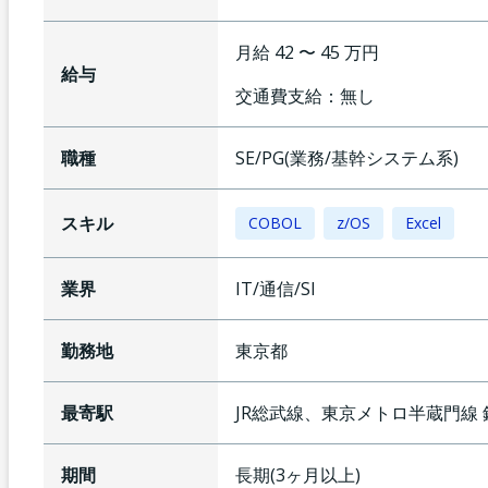
月給 42 〜 45 万円
給与
交通費支給：
無し
職種
SE/PG(業務/基幹システム系)
スキル
COBOL
z/OS
Excel
業界
IT/通信/SI
勤務地
東京都
最寄駅
JR総武線、東京メトロ半蔵門線
期間
長期(3ヶ月以上)