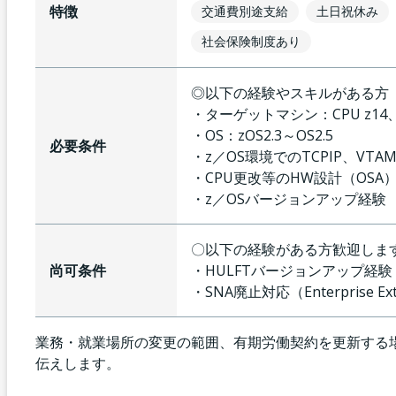
特徴
交通費別途支給
土日祝休み
社会保険制度あり
◎以下の経験やスキルがある方
・ターゲットマシン：CPU z14
・OS：zOS2.3～OS2.5
必要条件
・z／OS環境でのTCPIP、V
・CPU更改等のHW設計（OSA
・z／OSバージョンアップ経験
〇以下の経験がある方歓迎しま
尚可条件
・HULFTバージョンアップ経験
・SNA廃止対応（Enterprise Ex
業務・就業場所の変更の範囲、有期労働契約を更新する
伝えします。