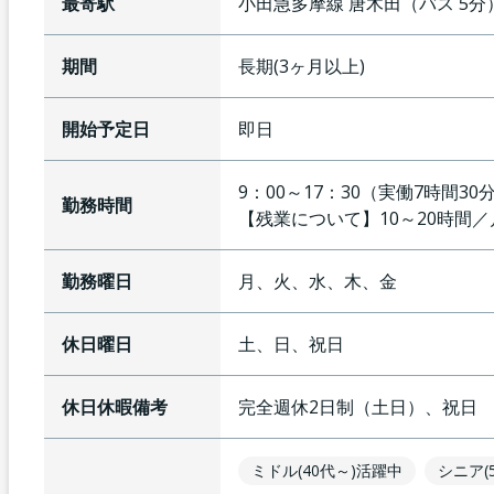
最寄駅
小田急多摩線
唐木田
（
バス
5
分
期間
長期(3ヶ月以上)
開始予定日
即日
9：00～17：30（実働7時間
勤務時間
【残業について】
10～20時間
勤務曜日
月、火、水、木、金
休日曜日
土、日、祝日
休日休暇備考
完全週休2日制（土日）、祝日
ミドル(40代～)活躍中
シニア(